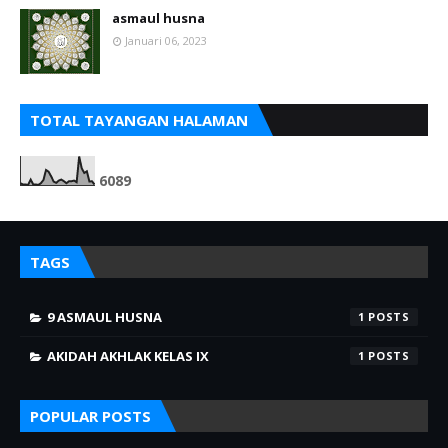
asmaul husna
Januari 06, 2023
TOTAL TAYANGAN HALAMAN
6
0
8
9
TAGS
9 ASMAUL HUSNA
1
AKIDAH AKHLAK KELAS IX
1
POPULAR POSTS