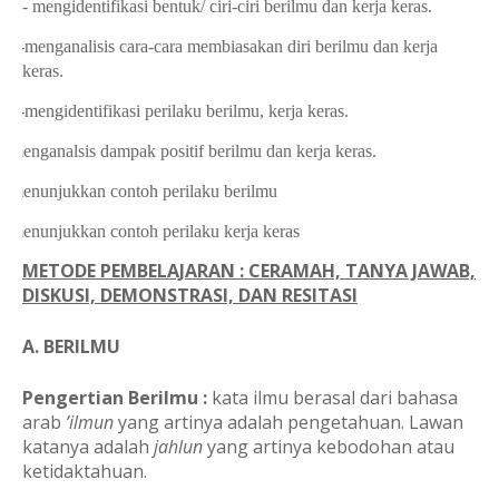
- mengidentifikasi bentuk/ ciri-ciri berilmu dan kerja keras.
·
-
menganalisis cara-cara membiasakan diri berilmu dan kerja
keras.
·
-
mengidentifikasi perilaku berilmu, kerja keras.
·
menganalsis dampak positif berilmu dan kerja keras.
·
menunjukkan contoh perilaku berilmu
·
menunjukkan contoh perilaku kerja keras
METODE PEMBELAJARAN : CERAMAH, TANYA JAWAB,
DISKUSI, DEMONSTRASI, DAN RESITASI
A.
BERILMU
Pengertian Berilmu :
kata ilmu berasal dari bahasa
arab
’ilmun
yang artinya adalah pengetahuan. Lawan
katanya adalah
jahlun
yang artinya kebodohan atau
ketidaktahuan.